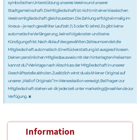
symbolischen Unterstützung unseres Vereins und unserer
Stadtgemeinschaft. Die Mitgliedschaft ist nicht mit einer klassischen
Vereinsmitgliedschaft gleichzusetzen. Die Zahlung erfolgt einmalig im
Voraus – je nach gewählter Laufzeit (1, 5 oder 10 Jahre). Es gibt keine
automatische Verlängerung, keine Folgekosten und keine
Kündigungsfrist. Nach Ablauf des gewählten Zeitraums endet die
Mitgliedschaft automatisch. Eine Rückerstattung ist ausgeschlossen.
Deinen persönlichen Mitgliedsausweis mit den hinterlegten Freikarten
kannst du 7 Werktage nach Abschluss der Mitgliedschaft in unserer
Geschäftsstelle abholen. Zusätzlich wirst du als Ahlener Original auf
unserer „Wall of Originals“ im Wersestadion verewigt. Bei Fragen zur
Mitgliedschaft stehen wir dir jederzeit unter marketing@rwahlen.de zur
×
Verfügung.